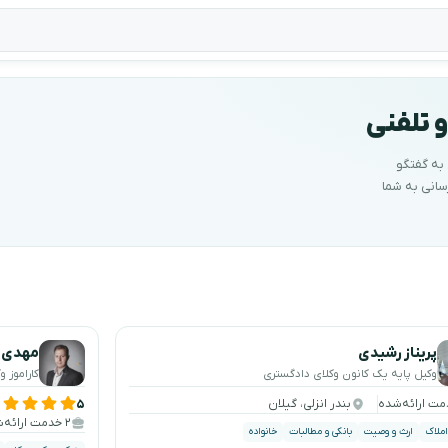
و تلفنی
 به گفتگو
 آماده خدمت‌رسانی به شما
پریناز رشیدی
مهدی ر
وکیل پایه یک کانون وکلای دادگستری
کاراموز 
بندر انزلی، گیلان
۵
۲ خدمت ارائه‌شده
املاک
ارث و وصیت
بانکی و مطالبات
خانواده