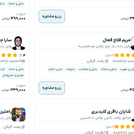
ملکی و املاک
بانک
شروع از
رزرو مشاوره
۴۹۸,۰۰۰
۳۴
تومان
تومان
مریم فلاح فعال
سارا ج
وکیل پایه یک مرکز وکلای قوه‌قضاییه
وکیل پای
۴
(۳ نظر)
رشت، گیلان
۵ خدمت ارائه‌شده
ال و هویت
ملکی و املاک
بانکی و مطالبات
خانواده
اجرای احکام
ملکی و املاک
کیفر
خودرو و حمل‌ونقل
شروع از
رزرو مشاوره
۳۴۹,۰۰۰
۳۵
تومان
تومان
شایان باقری کلیدبری
رامتین
کارآموز وکالت کانون وکلای دادگستری
وکیل پای
رشت، گیلان
(۲ نظر)
لنگرود، گیلان