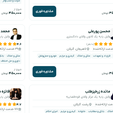
شرکت و کسب‌وکار
شروع از
مشاوره فوری
۴۵۰,۰۰۰
۳۵
تومان
تومان
محسن پورعلی
محمد 
وکیل پایه یک کانون وکلای دادگستری
وکیل پای
۴.۶
(۱۰ نظر)
لاهیجان، گیلان
۲۹ خدمت ارائه‌شده
قرارداد و تعهدات
ملکی و املاک
کیفری و جرایم
خودرو و حمل‌ونقل
ملکی و املاک
بانک
داوری و حل اختلاف
شروع از
مشاوره فوری
۴۵۰,۰۰۰
۳۵
تومان
تومان
مائده زرخیزطلب
فائزه 
وکیل پایه یک مرکز وکلای قوه‌قضاییه
وکیل پای
رشت، گیلان
۴.۷
۷۷ خدمت ارائه‌شده
املاک
بانکی و مطالبات
خانواده
کیفری و جرایم
اجرای احکام