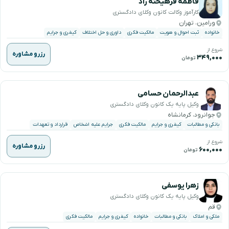
فاطمه فرهیخته راد
کارآموز وکالت کانون وکلای دادگستری
ورامین، تهران
خانواده
ثبت احوال و هویت
مالکیت فکری
داوری و حل اختلاف
کیفری و جرایم
شروع از
رزرو مشاوره
۳۴۹,۰۰۰
تومان
عبدالرحمان حسامی
وکیل پایه یک کانون وکلای دادگستری
جوانرود، کرمانشاه
بانکی و مطالبات
کیفری و جرایم
مالکیت فکری
جرایم علیه اشخاص
قرارداد و تعهدات
شروع از
رزرو مشاوره
۶۰۰,۰۰۰
تومان
زهرا یوسفی
وکیل پایه یک کانون وکلای دادگستری
قم
ملکی و املاک
بانکی و مطالبات
خانواده
کیفری و جرایم
مالکیت فکری