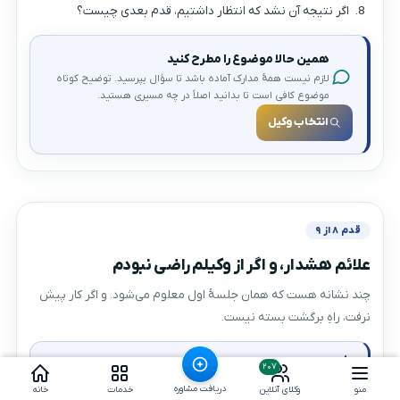
اگر نتیجه آن نشد که انتظار داشتیم، قدم بعدی چیست؟
همین حالا موضوع را مطرح کنید
لازم نیست همهٔ مدارک آماده باشد تا سؤال بپرسید. توضیح کوتاه
موضوع کافی است تا بدانید اصلاً در چه مسیری هستید.
انتخاب وکیل
قدم ۸ از ۹
علائم هشدار، و اگر از وکیلم راضی نبودم
چند نشانه هست که همان جلسهٔ اول معلوم می‌شود. و اگر کار پیش
نرفت، راهِ برگشت بسته نیست.
موکل
هر زمان
می‌تواند وکیل عادی را عزل کند. رسیدگی
۲۰۷
به تخلف انتظامی وکیل هم بر عهدهٔ همان نهادی است
دریافت مشاوره
منو
وکلای آنلاین
خدمات
خانه