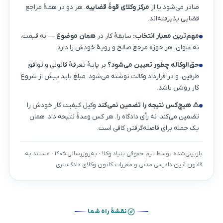
صادر می‌شود یا از
مرکز وکلای قوهٔ قضاییه
. هر دو در همهٔ مراجع
قضایی پذیرفته‌اند.
مهم‌ترین معیار انتخاب:
سابقهٔ کار در
همان موضوع
— نه قیمت،
نه عنوان. هر حوزه مرجع صالح و رویهٔ خودش را دارد.
حق‌الوکاله چطور تعیین می‌شود؟
بر پایهٔ تعرفهٔ قانونی و توافق
طرفین، و در قرارداد وکالت نوشته می‌شود. مبلغ باید پیش از شروع
کار روشن باشد.
⚠️ هیچ‌کس نتیجه را تضمین نمی‌کند
وکیل کیفیت کار خودش را
تضمین می‌کند، نه رأی دادگاه را. هر کس وعدهٔ نتیجه داد، همان
یک جمله برای فاصله‌گرفتن کافی است.
بازبینی‌شده توسط تیم حقوقی بنیاد وکلا · به‌روزرسانی ۱۴۰۵ · مستند به
قانون آیین دادرسی مدنی و مقررات کانون وکلای دادگستری
نقشهٔ راه شما