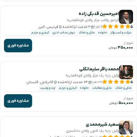
امیرحسین قدبگی زاده
کاراموز وکالت مرکز وکلای قوه‌قضاییه
۵
۲ خدمت ارائه‌شده
فردیس، البرز
(۱ نظر)
شرکت و کسب‌وکار
خانواده
ملکی و املاک
دیوان عدالت اداری
کیفری و جرایم
شروع از
مشاوره فوری
۳۵۰,۰۰۰
تومان
محمدباقر سلیمانگلی
وکیل پایه یک مرکز وکلای قوه‌قضاییه
۵
۷۴ خدمت ارائه‌شده
گالیکش، گلستان
(۲۶ نظر)
ملکی و املاک
بانکی و مطالبات
خانواده
کیفری و جرایم
ارث و وصیت
شروع از
مشاوره فوری
۵۰۰,۰۰۰
تومان
سعید شیرمحمدی
وکیل پایه یک کانون وکلای دادگستری