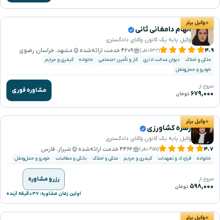
وکیل برتر
الهام دامغانی ثانی
وکیل پایه یک کانون وکلای دادگستری
۴.۹
۴۲۰۹ خدمت ارائه‌شده
مشهد، خراسان رضوی
(۵۳۲ نظر)
ملکی و املاک
دیوان عدالت اداری
کار و تأمین اجتماعی
خانواده
کیفری و جرایم
خودرو و حمل‌ونقل
شروع از
مشاوره فوری
۶۷۹,۰۰۰
تومان
وکیل برتر
زهره کشاورزی
وکیل پایه یک کانون وکلای دادگستری
۴.۷
۴۴۶۲ خدمت ارائه‌شده
شیراز، فارس
(۴۵۵ نظر)
خانواده
قرارداد و تعهدات
کیفری و جرایم
ملکی و املاک
بانکی و مطالبات
خودرو و حمل‌ونقل
رزرو مشاوره
شروع از
۵۹۸,۰۰۰
تومان
اولین زمان مشاوره: ۳۷ دقیقه آینده
وکیل برتر