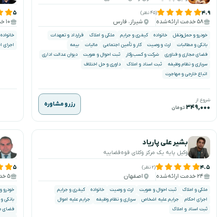
۵
۴.۹
(۴۵ نظر)
۵۸ خدمت ارائه‌شده
شیراز، فارس
۱۰ خدمت ارائه‌شده
خودرو و حمل‌ونقل
خانواده
کیفری و جرایم
ملکی و املاک
قرارداد و تعهدات
خانواده
بانکی و مطالبات
ارث و وصیت
کار و تأمین اجتماعی
مالیات
بیمه
اجرای ا
فضای مجازی و فناوری
شرکت و کسب‌وکار
ثبت احوال و هویت
دیوان عدالت اداری
سربازی و نظام وظیفه
ثبت اسناد و املاک
داوری و حل اختلاف
اتباع خارجی و مهاجرت
شروع از
رزرو مشاوره
۳۴۹,۰۰۰
تومان
بشیر علی پاریاد
وکیل پایه یک مرکز وکلای قوه‌قضاییه
۵
۴.۵
(۲ نظر)
۲۴ خدمت ارائه‌شده
اصفهان
۵ خدمت ارائه‌شده
ملکی و املاک
ثبت احوال و هویت
ارث و وصیت
خانواده
کیفری و جرایم
خودرو و
اجرای احکام
جرایم علیه اشخاص
سربازی و نظام وظیفه
جرایم علیه اموال
بانکی و
ثبت اسناد و املاک
فضای مج