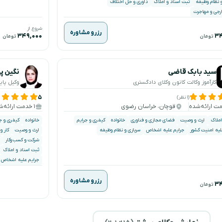
و نظام وظیفه
ثبت اسناد و املاک
داوری و حل اختلاف
ارجی و مهاجرت
شروع از
رزرو مشاوره
۳۴۹,۰۰۰
۳۴
تومان
تومان
سید بابک قاضی
نگین پ
کارآموز وکالت کانون وکلای دادگستری
وکیل پای
۵
(۱ نظر)
قوچان، خراسان رضوی
۱ خدمت ارائه‌شده
املاک
ارث و وصیت
فضای مجازی و فناوری
خانواده
کیفری و جرایم
خانواده
کیفری و ج
لیه امنیت کشور
جرایم علیه اشخاص
سربازی و نظام وظیفه
ارث و وصیت
کار و
شرکت و کسب‌وکار
ثبت اسناد و املاک
جرایم علیه اشخاص
رزرو مشاوره
۳۴
تومان