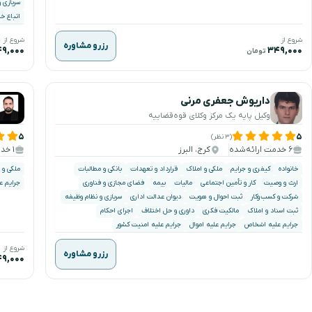
سربازی 
اتباع خ
شروع از
شروع از
رزرو مشاوره
۹,۰۰۰
۳۴۹,۰۰۰
تومان
داریوش جعفری مرنی
وکیل پایه یک مرکز وکلای قوه‌قضاییه
۵
۵
(۳ نظر)
۶ خدمت ارائه‌شده
کرج، البرز
۱ خدمت ارائه‌شده
خانواده
کیفری و جرایم
ملکی و املاک
قرارداد و تعهدات
بانکی و مطالبات
ملکی و 
ارث و وصیت
کار و تأمین اجتماعی
مالیات
بیمه
فضای مجازی و فناوری
جرایم ع
شرکت و کسب‌وکار
ثبت احوال و هویت
دیوان عدالت اداری
سربازی و نظام وظیفه
ثبت اسناد و املاک
مالکیت فکری
داوری و حل اختلاف
اجرای احکام
جرایم علیه اشخاص
جرایم علیه اموال
جرایم علیه امنیت کشور
شروع از
رزرو مشاوره
۹,۰۰۰