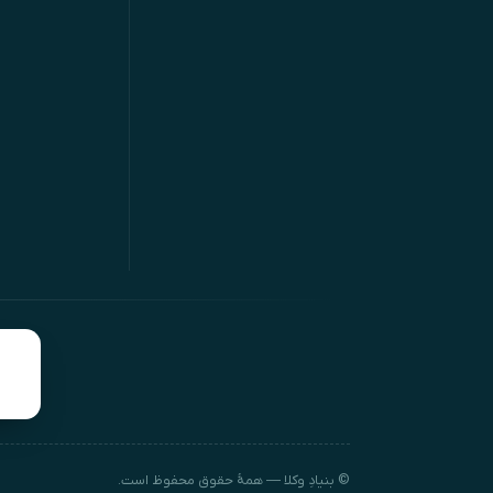
© بنیادِ وکلا — همهٔ حقوق محفوظ است.