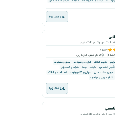
 و وصیت
سربازی و نظام وظیفه
خانواده
جرایم علیه اشخاص
رزرو مشاوره
انی
ه یک کانون وکلای دادگستری
(۱۴ نظر)
قائم شهر، مازندران
رایم
ملکی و املاک
قرارداد و تعهدات
بانکی و مطالبات
 تأمین اجتماعی
مالیات
بیمه
شرکت و کسب‌وکار
دیوان عدالت اداری
سربازی و نظام وظیفه
ثبت اسناد و املاک
اتباع خارجی و مهاجرت
رزرو مشاوره
قاسمی
ه یک کانون وکلای دادگستری