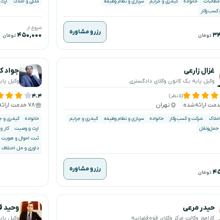
 مطالبات
خانواده
کیفری و جرایم
سربازی و نظام وظیفه
ملکی و املاک
ارث
کسب‌وکار
شروع از
رزرو مشاوره
۴۵۰,۰۰۰
۳۴
تومان
تومان
غزال زارعی
جواد کل
وکیل پایه یک کانون وکلای دادگستری
وکیل پای
۴.۴
(۵ نظر)
تهران
۷۸ خدمت ارائه‌شده
املاک
شرکت و کسب‌وکار
خانواده
سربازی و نظام وظیفه
کیفری و جرایم
خانواده
کیفری و ج
 حمل‌ونقل
ارث و وصیت
کار و
ثبت احوال و هویت
داوری و حل اختلاف
رزرو مشاوره
۴۵
تومان
حیدر مرعی
وحید 
کاراموز وکالت مرکز وکلای قوه‌قضاییه
وکیل پای