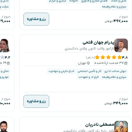
ملکی و املاک
فضای مجازی و فناوری
خانواده
کیفری و جرایم
بانکی و
سربازی و نظام وظیفه
شرکت و 
شروع از
شروع از
رزرو مشاوره
۹,۰۰۰
۴۹۷,۰۰۰
تومان
پدرام جهان فتحی
کارآموز وکالت کانون وکلای دادگستری
۴.۲
۴.۸
(۱۰ نظر)
۳۷ خدمت ارائه‌شده
تهران
۶۹ خدمت ارائه‌شده
دیوان عدالت اداری
کار و تأمین اجتماعی
اتباع خارجی و مهاجرت
ملکی و 
سربازی و نظام وظیفه
قرارداد و تعهدات
خودرو و
شروع از
شروع از
رزرو مشاوره
۰,۰۰۰
۳۴۹,۰۰۰
تومان
مصطفی نادریان
وکیل پایه یک کانون وکلای دادگستری