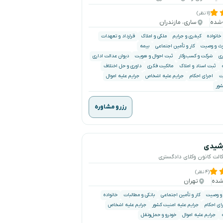
(۱۱ نظر)
ساری، مازندران
خانواده
کیفری و جرایم
ملکی و املاک
قرارداد و تعهدات
رث و وصیت
کار و تأمین اجتماعی
بیمه
ری
شرکت و کسب‌وکار
ثبت احوال و هویت
دیوان عدالت اداری
ثبت اسناد و املاک
مالکیت فکری
داوری و حل اختلاف
ت
اجرای احکام
جرایم علیه اشخاص
جرایم علیه اموال
شور
رزرو مشاوره
رشیدی
وکالت کانون وکلای دادگستری
(۴ نظر)
تهران
 و وصیت
کار و تأمین اجتماعی
بانکی و مطالبات
خانواده
ای احکام
جرایم علیه امنیت کشور
جرایم علیه اشخاص
جرایم علیه اموال
خودرو و حمل‌ونقل