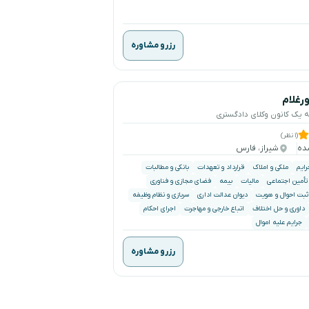
رزرو مشاوره
ورغلام
ه یک کانون وکلای دادگستری
(۱ نظر)
شیراز، فارس
رایم
ملکی و املاک
قرارداد و تعهدات
بانکی و مطالبات
 تأمین اجتماعی
مالیات
بیمه
فضای مجازی و فناوری
ثبت احوال و هویت
دیوان عدالت اداری
سربازی و نظام وظیفه
داوری و حل اختلاف
اتباع خارجی و مهاجرت
اجرای احکام
جرایم علیه اموال
رزرو مشاوره