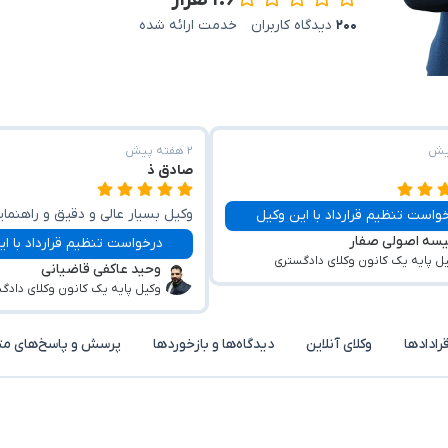
۱.۶ هزار
۲۰۰
دیدگاه کاربران
خدمت ارائه شده
۲ هفته پیش
صادق ذ
وکیل بسیار عالی و دقیق و راهنمای
واست تنظیم قرارداد با این وکیل
یسه اصولی صفار
متین اشرافیت کامل نسبت به تما
درخواست تنظیم قرارداد با ا
ل پایه یک کانون وکلای دادگستری
وحید عاکفی قاضیانی
قضایی
وکیل پایه یک کانون وکلای دادگ
قرادادها
وکلای آنلاین
دیدگاه‌ها و بازخوردها
پرسش و پاسخ‌های مت