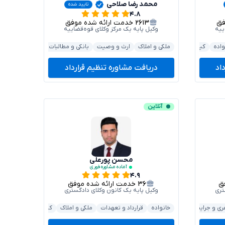
محمد رضا صلاحی
تایید شده
۴.۸
۲۶۱۳
خدمت ارائه شده موفق
ییه
وکیل پایه یک مرکز وکلای قوه‌قضاییه
واده
کیفری و جرایم
ملکی و املاک
خودرو و حمل‌ونقل
ارث و وصیت
بانکی و مطالبات
خانواده
کیفری
اد
دریافت مشاوره تنظیم قرارداد
آنلاین
محسن پورعلی
آماده مشاوره فوری
۴.۹
۳۶
خدمت ارائه شده موفق
تری
وکیل پایه یک کانون وکلای دادگستری
ری و جرایم
خانواده
خانواده
خودرو و حمل‌ونقل
قرارداد و تعهدات
ملکی و املاک
کیفری و جرایم
خود