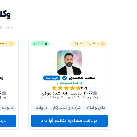
وکل
پیش از 
پیشنهاد بنیاد وکلا
آنلاین
پیشنه
محمد محمدی
زه
تایید شده
آماده مشاوره فوری
۴.۹
۴۰۶۶
خدمت ارائه شده موفق
۶
وکیل پایه یک کانون وکلای دادگستری
وکیل
ملکی و املاک
شرکت و کسب‌وکار
خانواده
قرارداد و تعهدات
خانواده
ک
دریافت مشاوره تنظیم قرارداد
دری