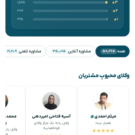
۱,۵۸۵
۳
۳۷۲
۲
۳۹۵
۱
همه
مشاوره آنلاین
مشاوره تلفنی
۲۱,۲۰۹
۳۵,۰۸۵
۵۸,۲۶۵
وکلای محبوبِ مشتریان
میثم احمدی
آسیه فتاحی امیردهی
محمدعلی 
برزا
همیار بنیاد
وکیل پایه یک مرکز وکلای
قوه‌قضاییه
وکیل پایه یک
قوه‌ق