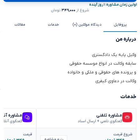
اولین زمان مشاوره: ۱ روز آینده
شروع از
۳۴۹,۰۰۰
تومان
پروفایل
دیدگاه موکلین (۰)
خدمات
مقالات
درباره من
وکیل پایه یک دادگستری
سابقه وکالت در انواع موسسه حقوقی
و پرونده های حقوقی و ملکی و خانواده
وکالت در دعاوی کیفری
خدمات
مشاوره تلفنی
مشاوره آنلا
گفتگوی تلفنی + ارسال اسناد
گفتگوی آنلاین
شروع قیمت
قیمت
رزرو مشاوره