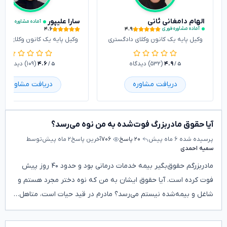
الهام دامغانی ثانی
سارا علیپور
آماده مشاوره فوری
۴.۶
۴.۹
آماده مشاوره فوری
وکیل پایه یک کانون وکلای دادگستری
وکیل پایه یک کانون وکلای داد
۴.۹
(۵۳۲) دیدگاه
۴.۶
(۱۰۹) دیدگاه
/ ۵
/ ۵
دریافت مشاوره
دریافت مشاوره
آیا حقوق مادربزرگ فوت‌شده به من نوه می‌رسد؟
پرسیده شده
۶ ماه پیش
۲۰ پاسخ
۷۰۶
آخرین پاسخ
۲ ماه پیش
توسط
سمیه احمدی
مادربزرگم حقوق‌بگیر بیمه خدمات درمانی بود و حدود ۴۰ روز پیش
فوت کرده است. آیا حقوق ایشان به من که نوه دختر مجرد هستم و
شاغل و بیمه‌شده نیستم می‌رسد؟ مادرم در قید حیات است، متاهل…