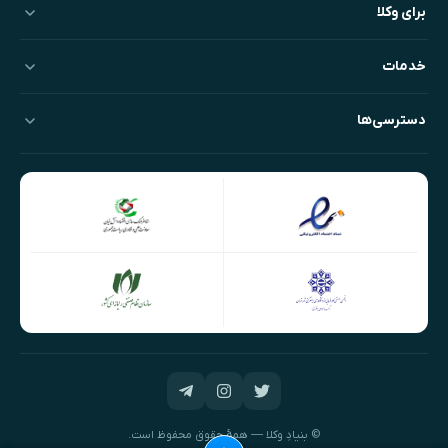
برای وکلا
خدمات
دسترسی‌ها
© بنیادِ وکلا — همهٔ حقوق محفوظ است.