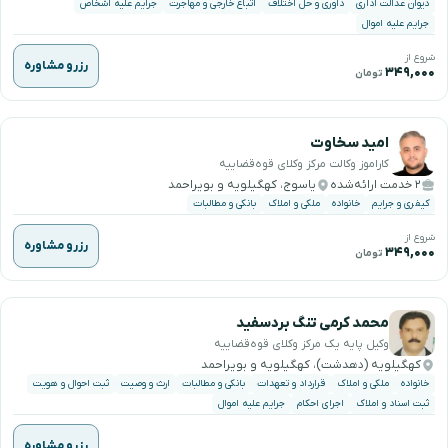
دیوان عدالت اداری
داوری و حل اختلاف
اتباع خارجی و مهاجرت
جرایم علیه اشخاص
جرایم علیه اموال
شروع از
رزرو مشاوره
۳۴۹,۰۰۰
تومان
امید سخاوت
کاراموز وکالت مرکز وکلای قوه‌قضاییه
۲ خدمت ارائه‌شده
یاسوج، کهگیلویه و بویراحمد
کیفری و جرایم
خانواده
ملکی و املاک
بانکی و مطالبات
شروع از
رزرو مشاوره
۳۴۹,۰۰۰
تومان
محمد کرمی تنگ بردسفید
وکیل پایه یک مرکز وکلای قوه‌قضاییه
کهگیلویه (دهدشت)، کهگیلویه و بویراحمد
خانواده
ملکی و املاک
قرارداد و تعهدات
بانکی و مطالبات
ارث و وصیت
ثبت احوال و هویت
ثبت اسناد و املاک
اجرای احکام
جرایم علیه اموال
رزرو مشاوره