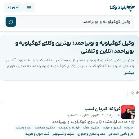
بنیاد وکلا
ورود
وکیل کهگیلویه و بویراحمد: بهترین وکلای کهگیلویه و
بویراحمد آنلاین و تلفنی
بهترین وکیل کهگیلویه و بویراحمد را از لیست زیر انتخاب کنید و به صورت آنلاین
و تلفنی شروع به گفتگو کنید. برترین وکلای کهگیلویه و بویراحمد به صورت فوری
و در ۲۴ ساعت شبانه روز آماده خدمت‌رسانی به شما می‌باشند. کیفیتِ مشاوره با
ضمانتِ بنیاد وکلا پشتیبانی می‌شود.
۱۶ وکیل
هترین وکیل کهگیلویه و بویراحمد را جستجو و انتخا
فرزانه اکبریان نسب
وکیل پایه یک کانون وکلای دادگستری
۲ خدمت ارائه‌شده
یاسوج، کهگیلویه و بویراحمد
خانواده
کیفری و جرایم
ملکی و املاک
قرارداد و تعهدات
بانکی و مطالبات
ارث و وصیت
کار و تأمین اجتماعی
فضای مجازی و فناوری
شرکت و کسب‌وکار
ثبت احوال و هویت