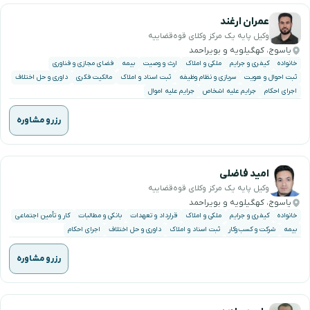
عمران ارغند
وکیل پایه یک مرکز وکلای قوه‌قضاییه
یاسوج، کهگیلویه و بویراحمد
خانواده
کیفری و جرایم
ملکی و املاک
ارث و وصیت
بیمه
فضای مجازی و فناوری
ثبت احوال و هویت
سربازی و نظام وظیفه
ثبت اسناد و املاک
مالکیت فکری
داوری و حل اختلاف
اجرای احکام
جرایم علیه اشخاص
جرایم علیه اموال
رزرو مشاوره
امید فاضلی
وکیل پایه یک مرکز وکلای قوه‌قضاییه
یاسوج، کهگیلویه و بویراحمد
خانواده
کیفری و جرایم
ملکی و املاک
قرارداد و تعهدات
بانکی و مطالبات
کار و تأمین اجتماعی
بیمه
شرکت و کسب‌وکار
ثبت اسناد و املاک
داوری و حل اختلاف
اجرای احکام
رزرو مشاوره