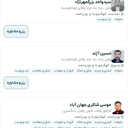
سیدواحد بزرگمهرنژاد
وکیل پایه یک مرکز وکلای قوه‌قضاییه
دهدشت، کهگیلویه و بویراحمد
خانواده
ارث و وصیت
رزرو مشاوره
حسین آژند
وکیل پایه یک مرکز وکلای قوه‌قضاییه
یاسوج، کهگیلویه و بویراحمد
خانواده
کیفری و جرایم
ملکی و املاک
قرارداد و تعهدات
بانکی و مطالبات
ارث و وصیت
رزرو مشاوره
موسی شاکری جهان آباد
کارآموز وکالت کانون وکلای دادگستری
بویراحمد، کهگیلویه و بویراحمد
خانواده
کیفری و جرایم
ملکی و املاک
قرارداد و تعهدات
بانکی و مطالبات
ارث و وصیت
ثبت احوال و هویت
سربازی و نظام وظیفه
اجرای احکام
جرایم علیه اشخاص