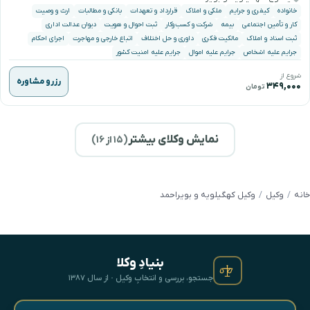
خانواده
کیفری و جرایم
ملکی و املاک
قرارداد و تعهدات
بانکی و مطالبات
ارث و وصیت
کار و تأمین اجتماعی
بیمه
شرکت و کسب‌وکار
ثبت احوال و هویت
دیوان عدالت اداری
ثبت اسناد و املاک
مالکیت فکری
داوری و حل اختلاف
اتباع خارجی و مهاجرت
اجرای احکام
جرایم علیه اشخاص
جرایم علیه اموال
جرایم علیه امنیت کشور
شروع از
رزرو مشاوره
۳۴۹,۰۰۰
تومان
نمایش وکلای بیشتر
(
۱۵
از ۱۶)
خانه
وکیل
وکیل کهگیلویه و بویراحمد
بنیادِ وکلا
جستجو، بررسی و انتخابِ وکیل · از سال ۱۳۸۷