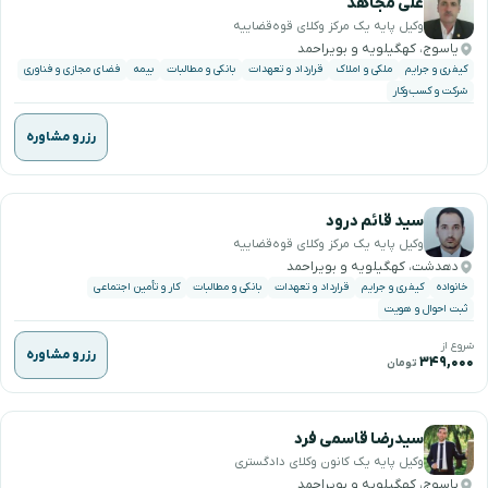
علی مجاهد
وکیل پایه یک مرکز وکلای قوه‌قضاییه
یاسوج، کهگیلویه و بویراحمد
کیفری و جرایم
ملکی و املاک
قرارداد و تعهدات
بانکی و مطالبات
بیمه
فضای مجازی و فناوری
شرکت و کسب‌وکار
رزرو مشاوره
سید قائم درود
وکیل پایه یک مرکز وکلای قوه‌قضاییه
دهدشت، کهگیلویه و بویراحمد
خانواده
کیفری و جرایم
قرارداد و تعهدات
بانکی و مطالبات
کار و تأمین اجتماعی
ثبت احوال و هویت
شروع از
رزرو مشاوره
۳۴۹,۰۰۰
تومان
سیدرضا قاسمی فرد
وکیل پایه یک کانون وکلای دادگستری
یاسوج، کهگیلویه و بویراحمد