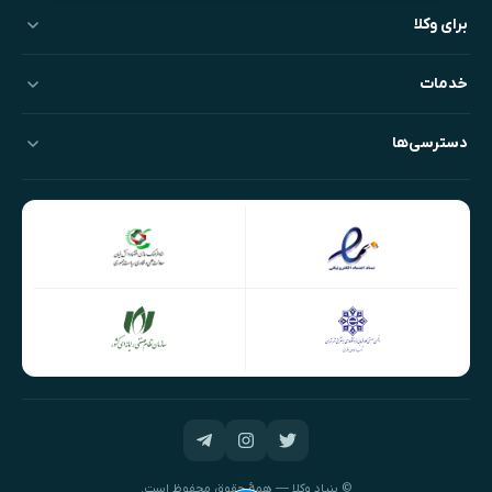
برای وکلا
خدمات
دسترسی‌ها
© بنیادِ وکلا — همهٔ حقوق محفوظ است.