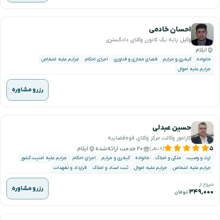
احسان خادمی
وکیل پایه یک کانون وکلای دادگستری
ایلام
خانواده
کیفری و جرایم
فضای مجازی و فناوری
اجرای احکام
جرایم علیه اشخاص
جرایم علیه اموال
رزرو مشاوره
حسین عبدلی
کاراموز وکالت مرکز وکلای قوه‌قضاییه
۵
۲۰ خدمت ارائه‌شده
ایلام
(۸ نظر)
ارث و وصیت
ملکی و املاک
خانواده
کیفری و جرایم
اجرای احکام
جرایم علیه امنیت کشور
جرایم علیه اشخاص
جرایم علیه اموال
ثبت اسناد و املاک
قرارداد و تعهدات
شروع از
رزرو مشاوره
۳۴۹,۰۰۰
تومان