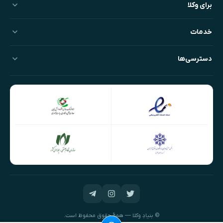
برای وکلا
خدمات
دسترسی‌ها
© بنیادِ وکلا — همهٔ حقوق محفوظ است.