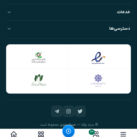
خدمات
دسترسی‌ها
© بنیادِ وکلا — همهٔ حقوق محفوظ است.
طراحی و توسعه:
نیک‌داده‌پرداز
۶۳