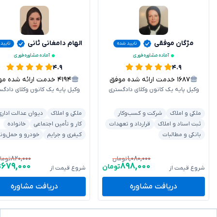
مژگان موفقی
الهام دامغانی ثانی
تایید شده
تایید
آماده مشاوره فوری
آماده مشاوره فوری
۴.۹
۴.۹
۱۶۸۷
خدمت ارائه شده موفق
۴۱۹۴
خدمت ارائه شده موفق
وکیل پایه یک کانون وکلای دادگستری
وکیل پایه یک کانون وکلای دادگس
ملکی و املاک
شرکت و کسب‌وکار
ملکی و املاک
دیوان عدالت اداری
ثبت اسناد و املاک
قرارداد و تعهدات
کار و تأمین اجتماعی
خانواده
بانکی و مطالبات
کیفری و جرایم
خودرو و حمل‌ون
۸۲۰,۰۰۰
۱,۰۸۰,۰۰۰
تومان
توما
۶۷۹,۰۰۰
۸۹۸,۰۰۰
تومان
ت
شروع قیمت از
شروع قیمت از
دریافت مشاوره
دریافت مشاوره