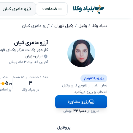
بنیاد وکلا
خدمات
بنیاد وکلا
وکیل
وکیل تهران
آرزو عامری کیان
آرزو عامری کیان
کاراموز وکالت مرکز وکلای قو
ایران
،
تهران
آخرین فعالیت ۳ ماه پیش
تعداد خدمات ارائه شده
امتیاز
رزرو با تقویم
۵.۰
۳
زمانِ آزاد را از تقویمِ کاریِ وکیل
در بنیاد وکلا
بر اساس ۱ دید
انتخاب و رزرو می‌کنید.
رزرو مشاوره
شروع از
۳۴۹,۰۰۰
تومان
پروفایل