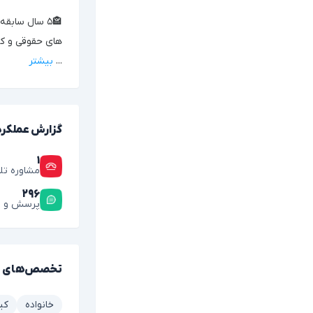
🏤۵ سال ساب
های حقوقی و ک
...
بیشتر
گزارش عملکرد
۱
مشاوره تل
۲۹۶
پرسش و پ
تخصص‌های 
خانواده
کی