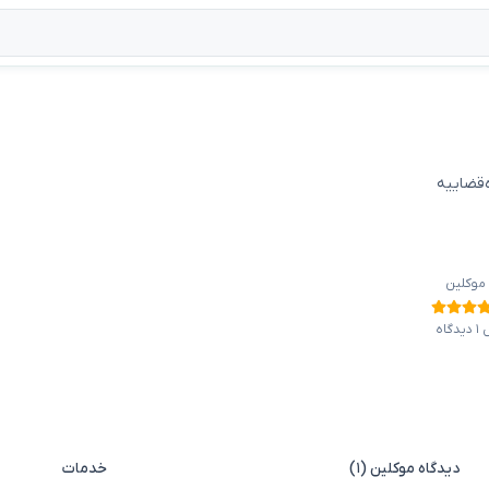
ه‌قضاییه
 موکلین
گاه
دیدگاه موکلین (۱)
خدمات