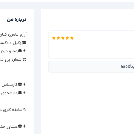
درباره من
آرزو عامری کیان
🎓وکیل دادگست
👩🎓عضو مرکز و
⚖️ شماره پروانه کار
گاه‌ها
👩🎓کارشناس 
👩🎓دانشجوی 
📝سابقه کاری در
👩🎓مشاور حقو