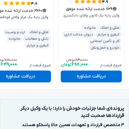
۴.۹
۴.۸
۱۱۲۹
خدمت ارائه شده موفق
۲۶۲۰
خدمت ارائه شده موفق
وکیل پایه یک کانون وکلای دادگستری
وکیل پایه یک مرکز وکلای قوه‌قض
ملکی و املاک
خانواده
ملکی و املاک
ارث و وصیت
کیفری و جرایم
دیوان عدالت اداری
بانکی و مطالبات
خانواده
کار و تأمین اجتماعی
کیفری و جرایم
خودرو و حمل‌ونقل
۷۸۰,۰۰۰
۸۴۰,۰۰۰
تومان
توم
۶۴۹,۰۰۰
۶۹۸,۰۰۰
تومان
ت
شروع قیمت از
شروع قیمت از
دریافت مشاوره
دریافت مشاوره
پرونده‌ی شما جزئیات خودش را دارد؛ با یک وکیل دیگر
قراردادها صحبت کنید
۳ متخصص قرارداد و تعهدات همین حالا پاسخگو هستند