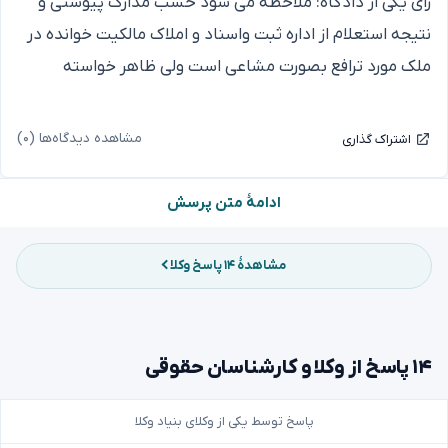
رای یکی از دادگاه: ملاحظه می شود حسب مدارک پیوستی و
نتیجه استعلام از اداره ثبت واسناد و املاک مالکیت خوانده در
ملک مورد ترافع بصورت مشاعی است ولی ظاهر خواسته
خواهان الزام به تنظیم سند بصورت مفروزمی باشد. علیهذا
طرح دعوی ورسیدگی به آن با کیفیت مطروحه منطبق و برابر
مشاهده دیدگاه‌ها (۰)
اشتراک گذاری
قانون نیست وقابلیت استماع ندارد.
ولی دادگاه دیگر به این موضوع توجه نکرده و حکم نیز قطعی و
ادامهٔ متن پرسش
اجراء شده است.
سوال آیا می توان در خصوص پرونده دوم اعتراض به جهت
مشاهدهٔ ۱۴ پاسخ وکلا
عدم رعایت قانون برای ابطال دادنامه یا هر عنوان دیگری،
اقدامی کرد.
خواهشمندم راهنمایی فرمایید، چنانچه نمونه ای وجود دارد
۱۴ پاسخ از وکلا و کارشناسان حقوقی
معرفی فرمایند. با سپاس فراوان و آرزوی شادکانی
پاسخ توسط یکی از وکلای بنیاد وکلا