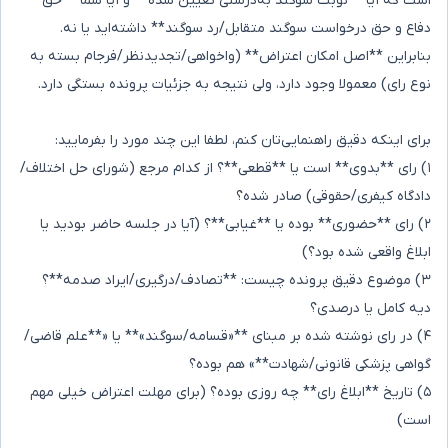
است که آیا **نوبت سوگند به‌درستی تعیین شده** و آیا شما **حق
دفاع و حق درخواست سوگند متقابل/رد سوگند** داشته‌اید یا نه.
بنابراین **اصل امکان اعتراض** (واخواهی/تجدیدنظر/فرجام بسته به
نوع رای) معمولا وجود دارد، ولی نتیجه به جزئیات پرونده بستگی دارد.
برای اینکه دقیق راهنمایی‌تان کنم، لطفا این چند مورد را بفرمایید:
۱) رای **بدوی** است یا **قطعی**؟ از کدام مرجع (شورای حل اختلاف/
دادگاه کیفری/حقوقی) صادر شده؟
۲) رای **حضوری** بوده یا **غیابی**؟ (آیا در جلسه حاضر بودید یا
ابلاغ واقعی شده بود؟)
۳) موضوع دقیق پرونده چیست: **تصادف/درگیری/ایراد صدمه**؟
دیه کامل یا درصدی؟
۴) در رای نوشته شده بر مبنای **«قسامه/سوگند»** یا «**علم قاضی/
گواهی پزشکی قانونی/شهادت**» هم بوده؟
۵) تاریخ **ابلاغ رای** چه روزی بوده؟ (برای مهلت اعتراض خیلی مهم
است)