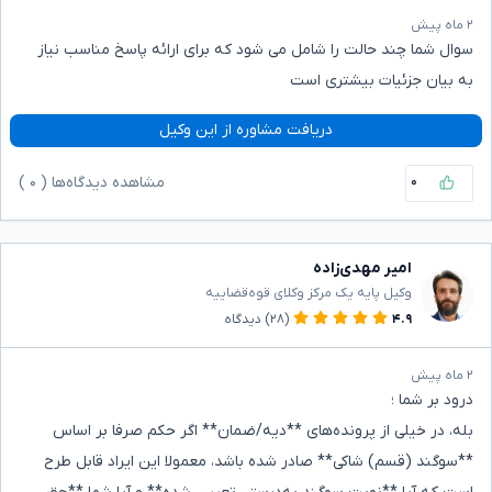
۲ ماه پیش
سوال شما چند حالت را شامل می شود که برای ارائه پاسخ مناسب نیاز
به بیان جزئیات بیشتری است
دریافت مشاوره از این وکیل
۰
مشاهده دیدگاه‌ها (
۰
)
امیر مهدی‌زاده
وکیل پایه یک مرکز وکلای قوه‌قضاییه
۴.۹
(۲۸)
دیدگاه
۲ ماه پیش
درود بر شما ؛
بله، در خیلی از پرونده‌های **دیه/ضمان** اگر حکم صرفا بر اساس
**سوگند (قسم) شاکی** صادر شده باشد، معمولا این ایراد قابل طرح