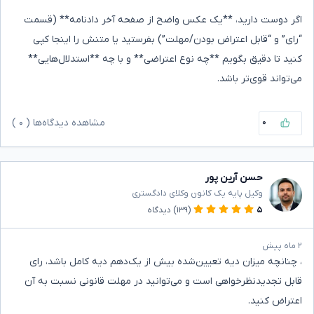
اگر دوست دارید، **یک عکس واضح از صفحه آخر دادنامه** (قسمت
“رای” و “قابل اعتراض بودن/مهلت”) بفرستید یا متنش را اینجا کپی
کنید تا دقیق بگویم **چه نوع اعتراضی** و با چه **استدلال‌هایی**
می‌تواند قوی‌تر باشد.
۰
مشاهده دیدگاه‌ها (
۰
)
حسن آرین پور
وکیل پایه یک کانون وکلای دادگستری
۵
(۱۳۹)
دیدگاه
۲ ماه پیش
، چنانچه میزان دیه تعیین‌شده بیش از یک‌دهم دیه کامل باشد، رای
قابل تجدیدنظرخواهی است و می‌توانید در مهلت قانونی نسبت به آن
اعتراض کنید.