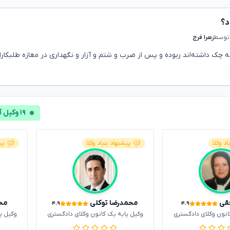
د؟
توسط
زهرا فرج
ی در سال ۸۴ توسط طلبکارانی که چک داشته‌اند ربوده و پس از ضرب و شتم و آزار و نگهداری در مغازه طلبکار
۱۹ وکیل آنلاین
اد وکلا
پیشنهاد بنیاد وکلا
پی
قی
محمدرضا توکلی
مح
۴.۹
۴.۹
انون وکلای دادگستری
وکیل پایه یک کانون وکلای دادگستری
وکیل پ