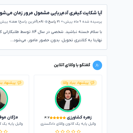
آیا شکایت کیفری آدم‌ربایی مشمول مرور زمان می‌شو
پرسیده شده
۹ ماه پیش
۲۱ پاسخ
۱,۰۸۱
آخرین پاسخ
۱ هفته پیش
با سلام خسته نباشید. شخص
نهایتا به کلانتری تحویل، بدون حضور مامور، می‌شود…
گفتگو با وکلای آنلاین
پیشنهاد بنیاد وکلا
پیشنهاد بنی
زهره کشاورزی
مژگان موف
۴.۷
وکیل پایه یک کانون وکلای دادگستری
وکیل پایه یک ک