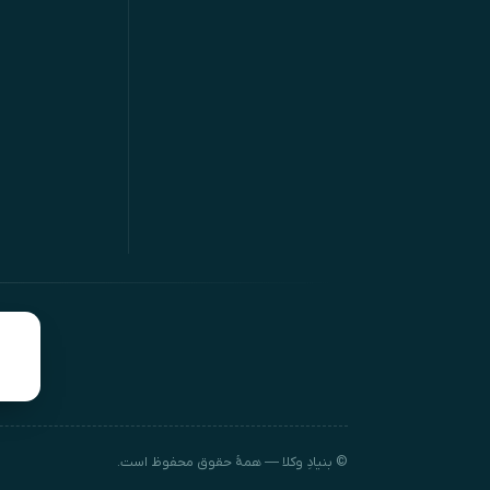
© بنیادِ وکلا — همهٔ حقوق محفوظ است.