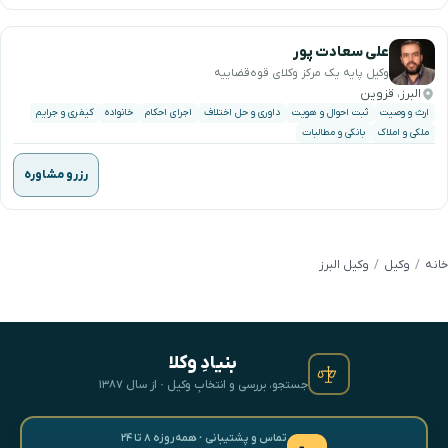
علی سعادت پور
وکیل پایه یک مرکز وکلای قوه‌قضاییه
البرز، قزوین
ارث و وصیت
ثبت احوال و هویت
داوری و حل اختلاف
اجرای احکام
خانواده
کیفری و جرایم
ملکی و املاک
بانکی و مطالبات
رزرو مشاوره
خانه
وکیل
وکیل البرز
بنیادِ وکلا
جستجو، بررسی و انتخابِ وکیل · از سال ۱۳۸۷
تماس و پشتیبانی · همه‌روزه ۸ تا ۲۴