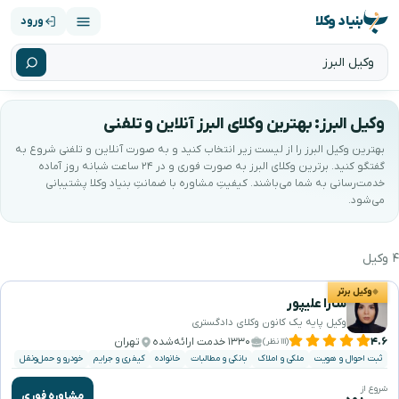
بنیاد وکلا
ورود
وکیل البرز: بهترین وکلای البرز آنلاین و تلفنی
بهترین وکیل البرز را از لیست زیر انتخاب کنید و به صورت آنلاین و تلفنی شروع به
گفتگو کنید. برترین وکلای البرز به صورت فوری و در ۲۴ ساعت شبانه روز آماده
خدمت‌رسانی به شما می‌باشند. کیفیتِ مشاوره با ضمانتِ بنیاد وکلا پشتیبانی
می‌شود.
۴ وکیل
هترین وکیل البرز را جستجو و انتخاب کنید
وکیل برتر
سارا علیپور
وکیل پایه یک کانون وکلای دادگستری
۴.۶
۱۳۳۰ خدمت ارائه‌شده
تهران
(۱۱۱ نظر)
ثبت احوال و هویت
ملکی و املاک
بانکی و مطالبات
خانواده
کیفری و جرایم
خودرو و حمل‌ونقل
شروع از
مشاوره فوری