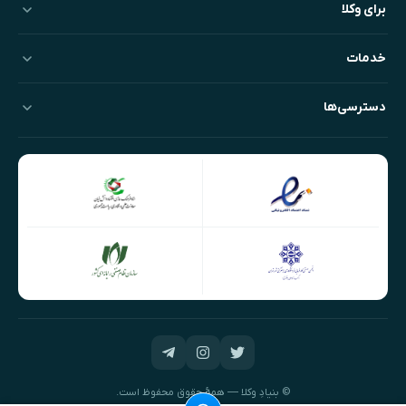
برای وکلا
خدمات
دسترسی‌ها
© بنیادِ وکلا — همهٔ حقوق محفوظ است.