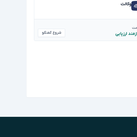
وکالت
مت
شروع گفتگو
زمند ارزیابی