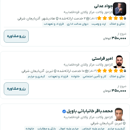
جواد عدلی
کاراموز وکالت مرکز وکلای قوه‌قضاییه
۵
۲ خدمت ارائه‌شده
هادیشهر، آذربایجان شرقی
(۱ نظر)
ملکی و املاک
ارث و وصیت
دیوان عدالت اداری
قرارداد و تعهدات
شروع از
رزرو مشاوره
۳۵۰,۰۰۰
تومان
امیر فراستی
کاراموز وکالت مرکز وکلای قوه‌قضاییه
۵
۱۰ خدمت ارائه‌شده
تبریز، آذربایجان شرقی
(۴ نظر)
ملکی و املاک
کار و تأمین اجتماعی
خانواده
قرارداد و تعهدات
کیفری و جرایم
شروع از
رزرو مشاوره
۳۵۰,۰۰۰
تومان
محمدباقر خانبابائی باویل
کاراموز وکالت مرکز وکلای قوه‌قضاییه
تبریز، آذربایجان شرقی
کیفری و جرایم
جرایم علیه اشخاص
جرایم علیه اموال
بانکی و مطالبات
خانواده