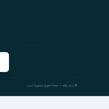
© بنیادِ وکلا — همهٔ حقوق محفوظ است.