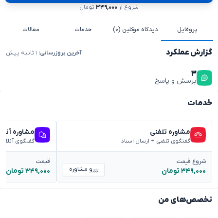
شروع از
۳۴۹,۰۰۰
تومان
پروفایل
دیدگاه موکلین (۰)
خدمات
مقالات
گزارش عملکرد
آخرین بروزرسانی:
۱ ثانیه پیش
۳
پرسش و پاسخ
خدمات
مشاوره تلفنی
مشاوره آنلا
گفتگوی تلفنی + ارسال اسناد
گفتگوی آنلاین
شروع قیمت
قیمت
رزرو مشاوره
۳۴۹,۰۰۰ تومان
۳۴۹,۰۰۰ تومان
تخصص‌های من