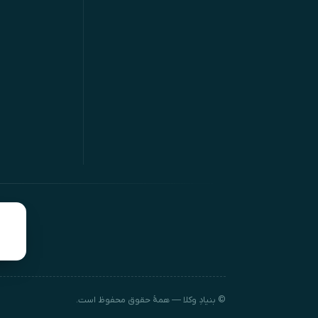
© بنیادِ وکلا — همهٔ حقوق محفوظ است.