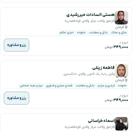
هستی السادات میررشیدی
کاراموز وکالت مرکز وکلای قوه‌قضاییه
کرمان
ملکی و املاک
بانکی و مطالبات
خانواده
اجرای احکام
شروع از
رزرو مشاوره
۳۴۹,۰۰۰
تومان
فاطمه زینلی
وکیل پایه یک کانون وکلای دادگستری
کرمان
خانواده
کیفری و جرایم
بانکی و مطالبات
فضای مجازی و فناوری
جرایم علیه اشخاص
شروع از
رزرو مشاوره
۳۴۹,۰۰۰
تومان
اسماء خراسانی
کاراموز وکالت مرکز وکلای قوه‌قضاییه