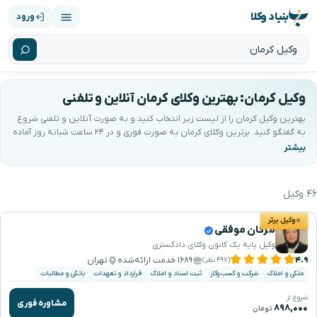
بنیاد وکلا
ورود
وکیل کرمان: بهترین وکلای کرمان آنلاین و تلفنی
بهترین وکیل کرمان را از لیست زیر انتخاب کنید و به صورت آنلاین و تلفنی شروع
به گفتگو کنید. برترین وکلای کرمان به صورت فوری و در ۲۴ ساعت شبانه روز آماده
خدمت‌رسانی به شما می‌باشند. کیفیتِ مشاوره با ضمانتِ بنیاد وکلا پشتیبانی
می‌شود.
۴۶ وکیل
هترین وکیل کرمان را جستجو و انتخاب کنید
وکیل برتر
مژگان موفقی
وکیل پایه یک کانون وکلای دادگستری
۴.۹
۱۶۸۹ خدمت ارائه‌شده
تهران
(۴۹۷ نظر)
ملکی و املاک
شرکت و کسب‌وکار
ثبت اسناد و املاک
قرارداد و تعهدات
بانکی و مطالبات
شروع از
مشاوره فوری
۸۹۸,۰۰۰
تومان