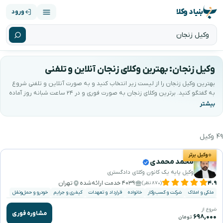
بنیاد وکلا
ورود
وکیل زنجان: بهترین وکلای زنجان آنلاین و تلفنی
بهترین وکیل زنجان را از لیست زیر انتخاب کنید و به صورت آنلاین و تلفنی شروع
به گفتگو کنید. برترین وکلای زنجان به صورت فوری و در ۲۴ ساعت شبانه روز آماده
خدمت‌رسانی به شما می‌باشند. کیفیتِ مشاوره با ضمانتِ بنیاد وکلا پشتیبانی
می‌شود.
۴۹ وکیل
هترین وکیل زنجان را جستجو و انتخاب کنید
وکیل برتر
محمد محمدی
وکیل پایه یک کانون وکلای دادگستری
۴.۹
۴۰۳۹ خدمت ارائه‌شده
تهران
(۸۷۰ نظر)
ملکی و املاک
شرکت و کسب‌وکار
خانواده
قرارداد و تعهدات
کیفری و جرایم
خودرو و حمل‌ونقل
شروع از
مشاوره فوری
۶۹۸,۰۰۰
تومان