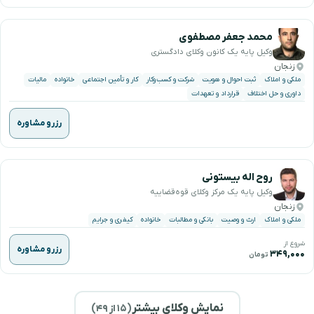
محمد جعفر مصطفوی
وکیل پایه یک کانون وکلای دادگستری
زنجان
ملکی و املاک
ثبت احوال و هویت
شرکت و کسب‌وکار
کار و تأمین اجتماعی
خانواده
مالیات
داوری و حل اختلاف
قرارداد و تعهدات
رزرو مشاوره
روح اله بیستونی
وکیل پایه یک مرکز وکلای قوه‌قضاییه
زنجان
ملکی و املاک
ارث و وصیت
بانکی و مطالبات
خانواده
کیفری و جرایم
شروع از
رزرو مشاوره
۳۴۹,۰۰۰
تومان
نمایش وکلای بیشتر
(
۱۵
از ۴۹)