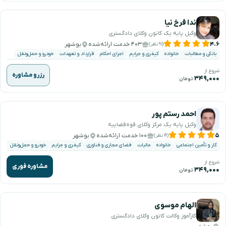
ندا فرخ نیا
وکیل پایه یک کانون وکلای دادگستری
۴.۶
۴۰۳ خدمت ارائه‌شده
بوشهر
(۹۱ نظر)
بانکی و مطالبات
خانواده
کیفری و جرایم
اجرای احکام
قرارداد و تعهدات
خودرو و حمل‌ونقل
شروع از
رزرو مشاوره
۳۴۹,۰۰۰
تومان
احمد رستم پور
وکیل پایه یک مرکز وکلای قوه‌قضاییه
۵
۱۰۰ خدمت ارائه‌شده
بوشهر
(۱۹ نظر)
کار و تأمین اجتماعی
خانواده
مالیات
فضای مجازی و فناوری
کیفری و جرایم
خودرو و حمل‌ونقل
شروع از
مشاوره فوری
۳۴۹,۰۰۰
تومان
الهام موسوی
کارآموز وکالت کانون وکلای دادگستری