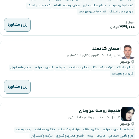
ثبت احوال و هویت
دیوان عدالت اداری
سربازی و نظام وظیفه
ثبت اسناد و املاک
داوری و حل اختلاف
اتباع خارجی و مهاجرت
شروع از
رزرو مشاوره
۳۴۹,۰۰۰
تومان
احسان شادمند
وکیل پایه یک کانون وکلای دادگستری
بوشهر
ملکی و املاک
شرکت و کسب‌وکار
بانکی و مطالبات
خانواده
کیفری و جرایم
جرایم علیه اموال
قرارداد و تعهدات
رزرو مشاوره
خدیجه روحله لیراویان
کارآموز وکالت کانون وکلای دادگستری
بوشهر
خانواده
کیفری و جرایم
ملکی و املاک
قرارداد و تعهدات
بانکی و مطالبات
ارث و وصیت
کار و تأمین اجتماعی
مالیات
بیمه
فضای مجازی و فناوری
شرکت و کسب‌وکار