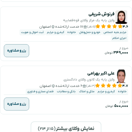
فرنوش شریفی
وکیل پایه یک مرکز وکلای قوه‌قضاییه
۴.۶
۱۷ خدمت ارائه‌شده
اصفهان
(۵ نظر)
جرایم علیه اشخاص
خودرو و حمل‌ونقل
خانواده
کیفری و جرایم
ثبت احوال و هویت
اجرای احکام
شروع از
رزرو مشاوره
۳۴۹,۰۰۰
تومان
علی اکبر بهرامی
وکیل پایه یک کانون وکلای دادگستری
۴.۷
۶ خدمت ارائه‌شده
اصفهان
(۳ نظر)
خانواده
کیفری و جرایم
ملکی و املاک
بانکی و مطالبات
فضای مجازی و فناوری
شروع از
رزرو مشاوره
۵۰۰,۰۰۰
تومان
نمایش وکلای بیشتر
(
۱۵
از ۲۱۴)