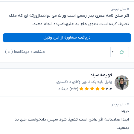
۵ سال پیش
اگر صلح نامه عمری پدر رسمی است وراث می توانندازورثه ای که ملک
تصرف کرده است دعوی خلع ید علیهنامبرده انجام دهند.
دریافت مشاوره از این وکیل
۰
مشاهده دیدگاه‌ها (
۰
)
فهیمه صیاد
وکیل پایه یک کانون وکلای دادگستری
۴.۷
(۳۶۶)
دیدگاه
۵ سال پیش
درود
ابتدا صلحنامه اگر عادی است تنفیذ شود سپس دادخواست خلع ید
بدهید.