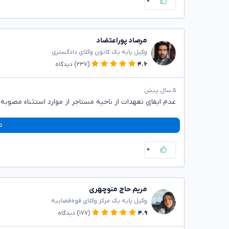
۰
مرصاد پوراعتضاد
وکیل پایه یک کانون وکلای دادگستری
۴.۶
(۲۳۷)
دیدگاه
۵ سال پیش
عدم ایفای تعهدات از ناحیه مستاجر از موارد استثناء مصوبه
د
۰
مریم حاج منوچهری
وکیل پایه یک مرکز وکلای قوه‌قضاییه
۴.۹
(۱۷۷)
دیدگاه