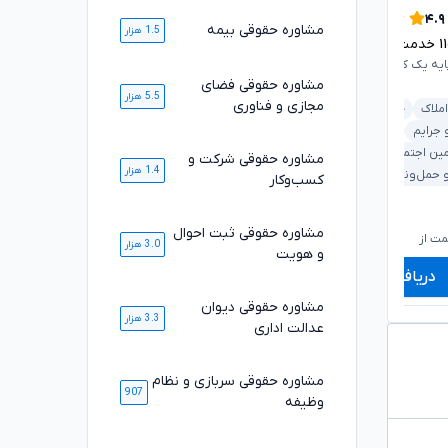
۴.۹
۴.۹
مشاوره حقوقی بیمه
1.5 هزار
۱
خدمت ارائه شده موفق
۱۰۸۴۷
خدمت ارائه شده موفق
ایه یک کانون وکلای دادگستری
وکیل پایه یک کانون وکلای دادگستری
مشاوره حقوقی فضای
5.5 هزار
مجازی و فناوری
املاک
خانواده
ملکی و املاک
بانکی و مطالبات
 جرایم
دیوان عدالت اداری
خانواده
کیفری و جرایم
مین اجتماعی
مشاوره حقوقی شرکت و
قرارداد و تعهدات
1.4 هزار
 حمل‌ونقل
کسب‌وکار
۶۶۰,۰۰۰
۷۱۰,۰۰۰
تومان
تومان
مشاوره حقوقی ثبت احوال
۵۴۹,۰۰۰
۵۸۹,۰۰۰
تومان
تومان
ت از
شروع قیمت از
ش
3.0 هزار
و هویت
دریافت مشاوره
دریافت مشاوره
مشاوره حقوقی دیوان
3.3 هزار
عدالت اداری
مشاوره حقوقی سربازی و نظام
907
وظیفه