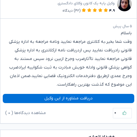
وکیل پایه یک کانون وکلای دادگستری
۴.۹
(۴۲)
دیدگاه
۵ سال پیش
باسلام
وقت شما بخیر،به کلانتری مراجعه نمایید ونامه مراجعه به اداره پزشکی
قانونی رادریافت نمایید پس ازدریافت نامه ازکلانتری به اداره پزشکی
قانونی مراجعه نمایید تاآثارضرب وجرح ازبین نرود سپس مستند به
گواهی پزشکی قانونی وادله خویش مبادرت به ثبت شکواییه ایرادضرب
وجرح عمدی ازطریق دفترخدمات الکترونیک قضایی نمایید،ضمن اذعان
این موضوع که گذشت بهترین راهکاراست.
دریافت مشاوره از این وکیل
۰
مشاهده دیدگاه‌ها (
۰
)
مهرداد انصاری