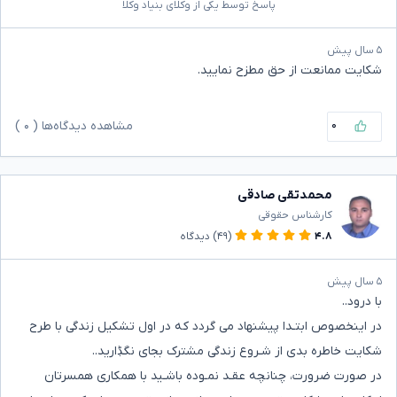
پاسخ توسط یکی از وکلای بنیاد وکلا
۵ سال پیش
شکایت ممانعت از حق مطزح نمایید.
۰
مشاهده دیدگاه‌ها (
۰
)
محمدتقی صادقی
کارشناس حقوقی
۴.۸
(۴۹)
دیدگاه
۵ سال پیش
با درود..
در اینخصوص ابتـدا پیشنهاد می گردد که در اول تشکیل زندگی با طرح
شکایت خاطره بدی از شـروع زندگی مشترک بجای نگڋارید..
در صورت ضرورت، چنانچه عقـد نمـوده باشـید با همکاری همسرتان