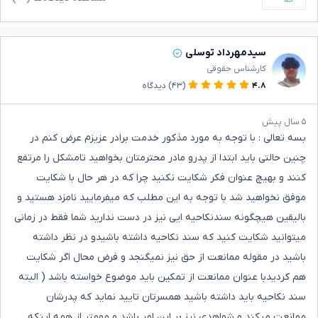
سیدمهرداد توسلی
کارشناس حقوقی
۴.۸
(۴۳)
دیدگاه
۵ سال پیش
بسه تعالی : با توجه به مورد مذکور خدمت برادر عزیزم عرض کنم در
چنین حالتی باید ابتدا از پدرو مادر محترمتان بخواهید تامشکل را مرتفع
کنند و بهیچ عنوان فکر شکایت نکنید چرا که در هر حال با شکایت
موفق نخواهید شد با توجه به این مطلب که میفرمایید نامزد هستید و
بالیقین هیچگونه سندنکاحیه ایی نیز در دست ندارید شما فقط در زمانی
میتوانید شکایت کنید که سند نکاحیه داشته باشیدو در نظر داشته
باشید در مقوله ممانعت از حق نیز نمیگنجد و فرض محال اگر شکایت
هم کردیدبا عنوان ممانعت از تمکین باید موضوع خواسته باشد ( البته
سند نکاحیه باید داشته باشید همسرتان تایید نماید که پدرشان
ممانعت میکند و شواهدی نیز بر این امر باشد و مهمتر از همه اینکه