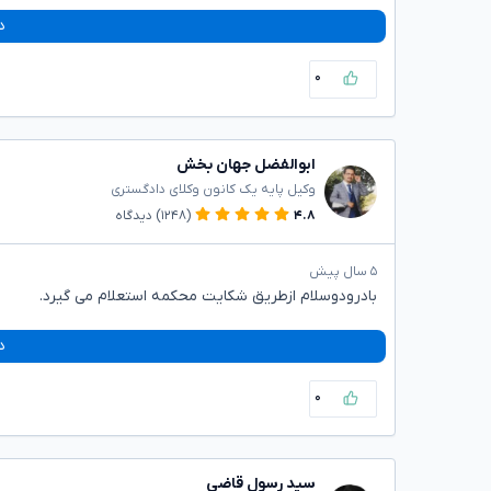
د
۰
ابوالفضل جهان بخش
وکیل پایه یک کانون وکلای دادگستری
۴.۸
(۱۲۴۸)
دیدگاه
۵ سال پیش
بادرودوسلام ازطریق شکایت محکمه استعلام می گیرد.
د
۰
سید رسول قاضی