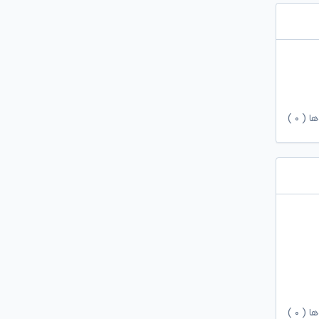
ها (
۰
)
ها (
۰
)