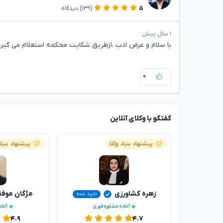
۵
(۱۳۹)
دیدگاه
۱ سال پیش
با سلام و عرض ادب ،ازطریق شکایت محکمه استعلام می گیرد
۰
گفتگو با وکلای آنلاین
پیشنهاد بنیاد وکلا
پیشنهاد بنیاد
زهره کشاورزی
مژگان موف
تایید شده
آماده مشاوره فوری
آماد
۴.۹
۴.۷