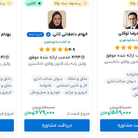
 وکلا
پیشنهاد بنیاد وکلا
آنلاین
پیشن
ضا توکلی
الهام دامغانی ثانی
بهنام 
تایید شده
ه مشاوره فوری
آماده مشاوره فوری
۴.۹
ائه شده موفق
۴۱۹۴
خدمت ارائه شده موفق
۰۴۱
انون وکلای دادگستری
وکیل پایه یک کانون وکلای دادگستری
وکیل پ
انواده
ملکی و املاک
دیوان عدالت اداری
بانکی و
دیوان عدالت اداری
کار و تأمین اجتماعی
خانواده
ملکی و 
اعی
کیفری و جرایم
خودرو و حمل‌ونقل
کیفری و
قل
۸۲۰,۰۰۰
۷۱۰,۰۰۰
تومان
تومان
۶۷۹,۰۰۰
۵۸۹,۰۰۰
تومان
تومان
شروع قیمت از
شروع قیم
ت مشاوره
دریافت مشاوره