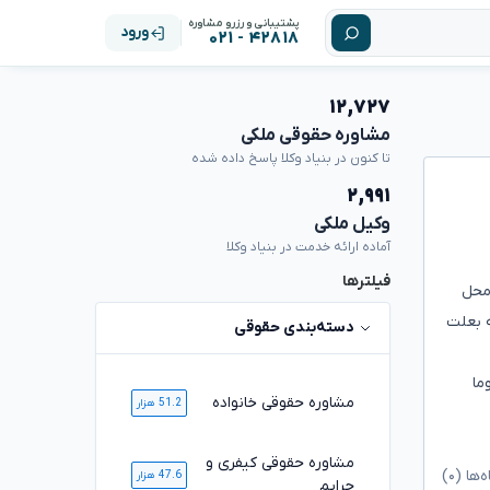
پشتیبانی و رزرو مشاوره
ورود
۴۲۸۱۸ - ۰۲۱
۱۲,۷۲۷
مشاوره حقوقی ملکی
تا کنون در بنیاد وکلا پاسخ داده شده
۲,۹۹۱
وکیل ملکی
آماده ارائه خدمت در بنیاد وکلا
فیلترها
شتم چون محل
شد . یکبار دادخواست الزام به تامین اب درسا ل ۱۳۹۸ دادم که بعلت
دسته‌بندی حقوقی
ما
مشاوره حقوقی خانواده
51.2 هزار
مشاوره حقوقی کیفری و
ا (۰)
47.6 هزار
جرایم