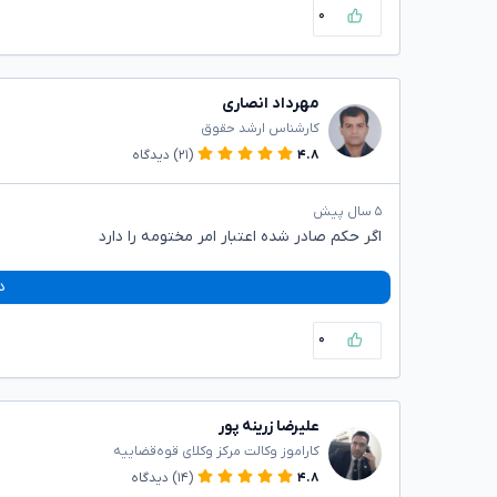
۰
مهرداد انصاری
کارشناس ارشد حقوق
۴.۸
(۲۱)
دیدگاه
۵ سال پیش
اگر حکم صادر شده اعتبار امر مختومه را دارد‌
د
۰
علیرضا زرینه پور
کاراموز وکالت مرکز وکلای قوه‌قضاییه
۴.۸
(۱۴)
دیدگاه