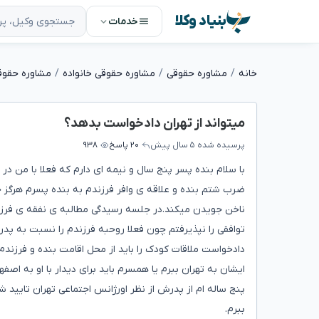
بنیاد وکلا
خدمات
خانه
مشاوره حقوقی
مشاوره حقوقی خانواده
مشاوره حقوقی
میتواند از تهران دادخواست بدهد؟
پرسیده شده
۵ سال پیش
۲۰ پاسخ
۹۳۸
با سلام بنده پسر پنج سال و نیمه ای دارم که فعلا با من د
ضرب شتم بنده و علاقه ی وافر فرزندم به بنده پسرم هرگز حا
ناخن جویدن میکند.در جلسه رسیدگی مطالبه ی نفقه ی فرزندم
توافقی را نپذیرفتم چون فعلا روحبه فرزندم را نسبت به پد
دادخواست ملاقات کودک را باید از محل اقامت بنده و فرزندم
ایشان به تهران ببرم یا همسرم باید برای دیدار با او به
پنج ساله ام از پدرش از نظر اورژانس اجتماعی تهران تایید 
ببرم.