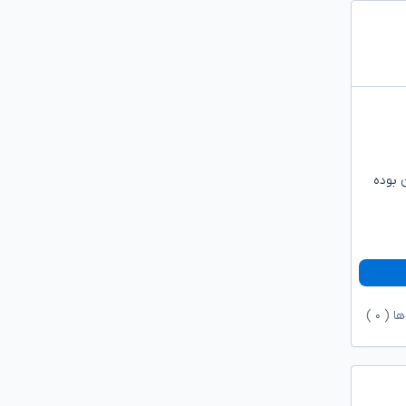
 بوده
ها (
۰
)