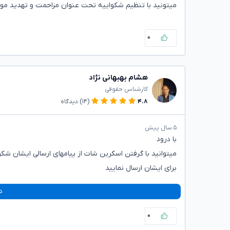
میتونید با تنظیم شکواییه تحت عنوان مزاحمت و تهدید موض
۰
هشام بهبهانی نژاد
کارشناس حقوقی
۴.۸
(۱۴)
دیدگاه
۵ سال پیش
با درود
میتوانید با گرفتن اسکرین شات از پیامهای ارسالی ایشان شک
برای ایشان ارسال نمایید
د
۰