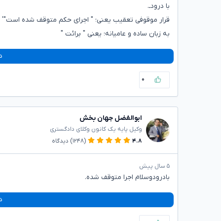
با درودـ.
قرار موقوفی تعقیب یعنی؛ " اجرای حکم متوقف شده است"'
به زبان ساده و عامیانه؛ یعنی " برائت "
د
۰
ابوالفضل جهان بخش
وکیل پایه یک کانون وکلای دادگستری
۴.۸
(۱۲۴۸)
دیدگاه
۵ سال پیش
بادرودوسلام اجرا متوقف شده.
د