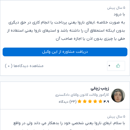
۵ سال پیش
با درود
به صورت خلاصه ،ایفای ناروا یعنی پرداخت یا انجام کاری در حق دیگری
بدون اینکه استحقاق آن را داشته باشد و استیفای ناروا یعنی استفاده از
حقی یا چیزی بدون اذن یا اجازه صاحب آن
دریافت مشاوره از این وکیل
۰
مشاهده دیدگاه‌ها (
۰
)
زینب زینلی
کارآموز وکالت کانون وکلای دادگستری
۴.۹
(۳۴)
دیدگاه
۵ سال پیش
با سلام، ایفای ناروا یعنی شخصی خود را بدهکار می داند ولی در واقع