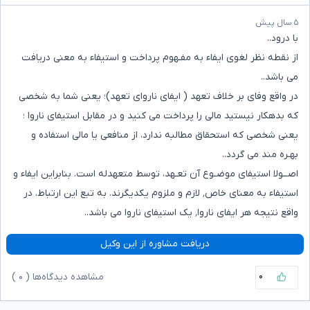
۵ سال پیش
با درود..
‫از نقطه نظر لغوی ایفاء به مفـهوم پرداخت و استیفاء به معنی دریافت
می باشد..
در واقع وفای بر خلاف تعهد ( ایفای ناروای تعهد)؛ یعنی شما به شخصی
که بدهکار نیستید مالی را پرداخت می کنید و در مقابل استیفای ناروا ؛
یعنی شخصی که استحقاق مطالبه ندارد، از منافعی یا مالی استفاده و
بهـره مند می گردد..
اصــولا استیفای موضـوع آن تعـهد، توسط متعهدله است. بنابراین ایفاء و
استیفاء به معنای خاص٬ لازم و ملزوم یکدیگرند. به تبع این ارتباط، در
واقع نتیجه هر ایفای ناروا٬ یک استیفای ناروا می باشد..
دریافت مشاوره از این وکیل
۰
مشاهده دیدگاه‌ها (
۰
)