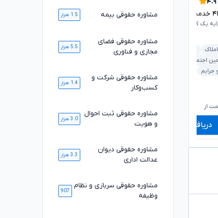
۴.۹
۴.۹
۴
خدمت ارائه شده موفق
مشاوره حقوقی بیمه
۳۴۰۸
خدمت ارائه شده موفق
1.5 هزار
ایه یک کانون وکلای دادگستری
وکیل پایه یک کانون وکلای دادگستری
مشاوره حقوقی فضای
ملکی و املاک
بانکی و مطالبات
5.5 هزار
املاک
دیوان عدالت اداری
مجازی و فناوری
خانواده
کیفری و جرایم
مین اجتماعی
خانواده
قرارداد و تعهدات
 جرایم
خودرو و حمل‌ونقل
مشاوره حقوقی شرکت و
خودرو و حمل‌ونقل
1.4 هزار
کسب‌وکار
۷۲۰,۰۰۰
۸۲۰,۰۰۰
تومان
تومان
۵۹۸,۰۰۰
۶۷۹,۰۰۰
تومان
تومان
ت از
شروع قیمت از
ش
مشاوره حقوقی ثبت احوال
3.0 هزار
و هویت
دریافت مشاوره
دریافت مشاوره
مشاوره حقوقی دیوان
3.3 هزار
عدالت اداری
مشاوره حقوقی سربازی و نظام
907
وظیفه