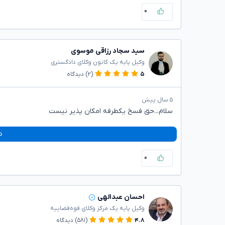
۰
سید سجاد رزاقی موسوی
وکیل پایه یک کانون وکلای دادگستری
۵
(۲)
دیدگاه
۵ سال پیش
سلام...حق فسخ یکطرفه امکان پذیر نیست
د
۰
احسان عبدالهی
وکیل پایه یک مرکز وکلای قوه‌قضاییه
۴.۸
(۵۸۱)
دیدگاه