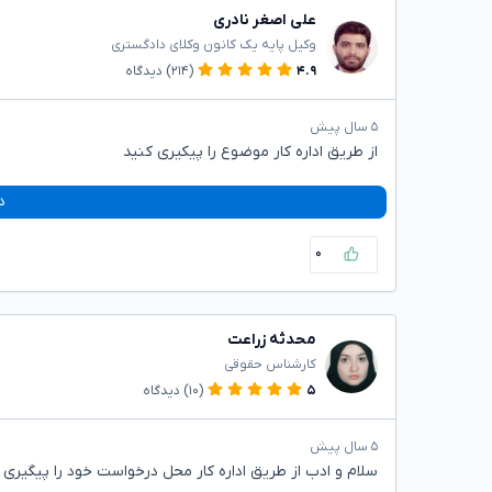
علی اصغر نادری
وکیل پایه یک کانون وکلای دادگستری
۴.۹
(۲۱۴)
دیدگاه
۵ سال پیش
از طریق اداره کار موضوع را پیکیری کنید
د
۰
محدثه زراعت
کارشناس حقوقی
۵
(۱۰)
دیدگاه
۵ سال پیش
سلام و ادب از طریق اداره کار محل درخواست خود را پیگیری ک