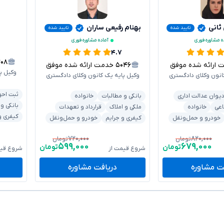
 ثانی
بهنام رفیعی ساران
تایید شده
تایید شده
ه مشاوره فوری
آماده مشاوره فوری
۴.۷
۳۰۸
رائه شده موفق
۵۰۴۶
خدمت ارائه شده موفق
وکیل پ
انون وکلای دادگستری
وکیل پایه یک کانون وکلای دادگستری
ثبت احو
یوان عدالت اداری
بانکی و مطالبات
خانواده
بانکی و
اعی
خانواده
ملکی و املاک
قرارداد و تعهدات
کیفری و
خودرو و حمل‌ونقل
کیفری و جرایم
خودرو و حمل‌ونقل
۷۲۰,۰۰۰
۸۲۰,۰۰۰
تومان
تومان
۵۹۹,۰۰۰
۶۷۹,۰۰۰
تومان
تومان
شروع قیمت از
شروع قیم
ت مشاوره
دریافت مشاوره