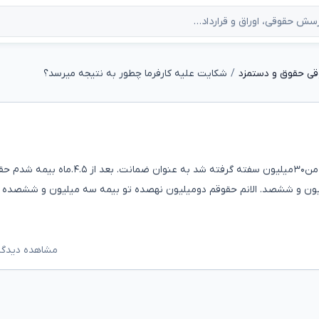
قی حقوق و دستمزد
شکایت علیه کارفرما چطور به نتیجه میرسد؟
قراردادی که بستم پارسال برج ۳ و ۴ کاملا مخدوش بود. و از من۳۰میلیون سفته گرفته شد به عنوان ضمانت. بعد ا
لیون و ششصد. الانم حقوقم دومیلیون نهصده تو بیمه سه میلیون و ششصده 
مشاهده دیدگاه‌ه