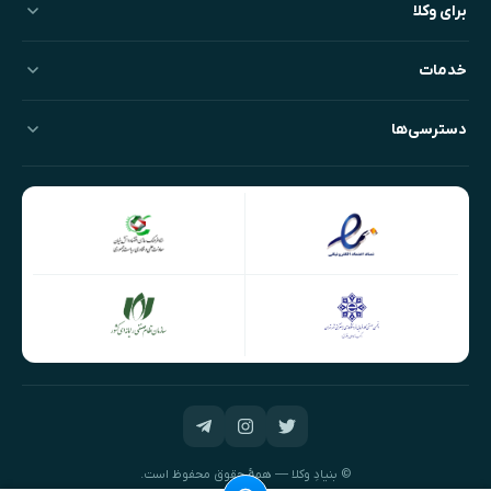
برای وکلا
خدمات
دسترسی‌ها
© بنیادِ وکلا — همهٔ حقوق محفوظ است.