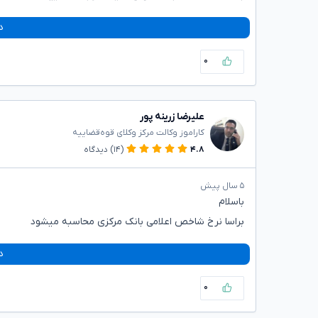
د
۰
علیرضا زرینه پور
کاراموز وکالت مرکز وکلای قوه‌قضاییه
۴.۸
(۱۴)
دیدگاه
۵ سال پیش
باسلام
براسا نرخ شاخص اعلامی بانک مرکزی محاسبه میشود
د
۰