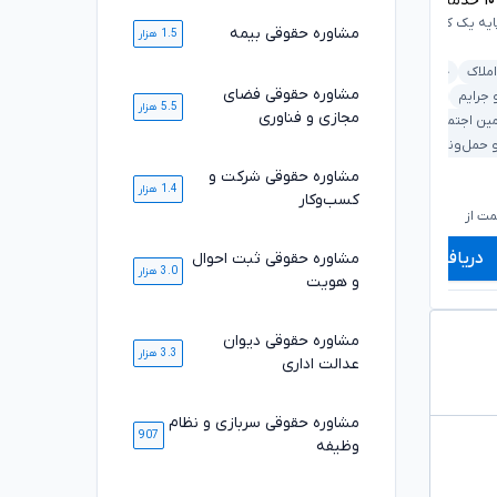
۱
خدمت ارائه شده موفق
۱۰۸۴۷
خدمت ارائه شده موفق
ایه یک کانون وکلای دادگستری
وکیل پایه یک کانون وکلای دادگستری
مشاوره حقوقی بیمه
1.5 هزار
املاک
خانواده
ملکی و املاک
بانکی و مطالبات
مشاوره حقوقی فضای
 جرایم
دیوان عدالت اداری
5.5 هزار
خانواده
کیفری و جرایم
مجازی و فناوری
مین اجتماعی
قرارداد و تعهدات
 حمل‌ونقل
مشاوره حقوقی شرکت و
1.4 هزار
۶۶۰,۰۰۰
۷۱۰,۰۰۰
تومان
تومان
کسب‌وکار
۵۴۹,۰۰۰
۵۸۹,۰۰۰
تومان
تومان
ت از
شروع قیمت از
ش
دریافت مشاوره
دریافت مشاوره
مشاوره حقوقی ثبت احوال
3.0 هزار
و هویت
مشاوره حقوقی دیوان
3.3 هزار
عدالت اداری
مشاوره حقوقی سربازی و نظام
907
وظیفه