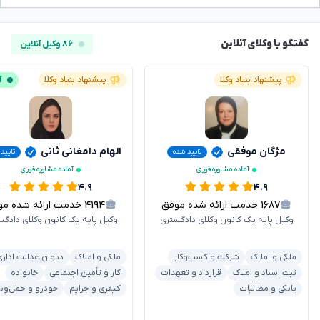
گفتگو با وکلای آنلاین
۸۶ وکیل آنلاین
پیشنهاد بنیاد وکلا
پیشنهاد بنیاد وکلا
آ
مژگان موفقی
الهام دامغانی ثانی
تایید شده
تایید
آماده مشاوره فوری
آماده مشاوره فوری
۴.۹
۴.۹
۱۶۸۷
خدمت ارائه شده موفق
۴۱۹۴
خدمت ارائه شده موفق
وکیل پایه یک کانون وکلای دادگستری
وکیل پایه یک کانون وکلای دادگس
ملکی و املاک
شرکت و کسب‌وکار
ملکی و املاک
دیوان عدالت اداری
ثبت اسناد و املاک
قرارداد و تعهدات
کار و تأمین اجتماعی
خانواده
بانکی و مطالبات
کیفری و جرایم
خودرو و حمل‌ون