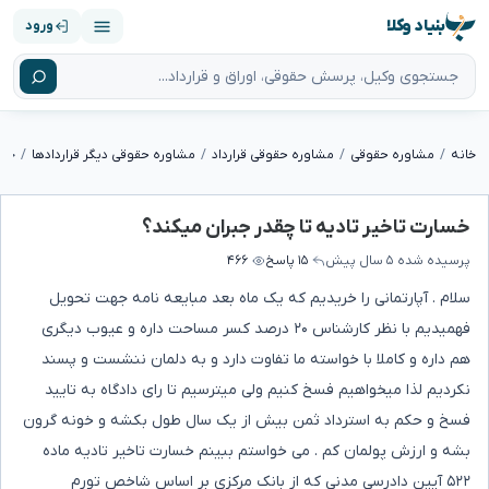
بنیاد وکلا
ورود
خانه
مشاوره حقوقی
مشاوره حقوقی قرارداد
مشاوره حقوقی دیگر قراردادها
خسا
خسارت تاخیر تادیه تا چقدر جبران میکند؟
پرسیده شده
۵ سال پیش
۱۵ پاسخ
۴۶۶
سلام . آپارتمانی را خریدیم که یک ماه بعد مبایعه نامه جهت تحویل
فهمیدیم با نظر کارشناس ۲۰ درصد کسر مساحت داره و عیوب دیگری
هم داره و کاملا با خواسته ما تفاوت دارد و به دلمان ننشست و پسند
نکردیم لذا میخواهیم فسخ کنیم ولی میترسیم تا رای دادگاه به تایید
فسخ و حکم به استرداد ثمن بیش از یک سال طول بکشه و خونه گرون
بشه و ارزش پولمان کم . می خواستم ببینم خسارت تاخیر تادیه ماده
۵۲۲ آیین دادرسی مدنی که از بانک مرکزی بر اساس شاخص تورم