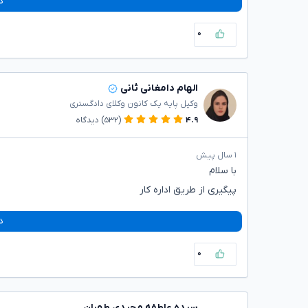
د
۰
الهام دامغانی ثانی
وکیل پایه یک کانون وکلای دادگستری
۴.۹
(۵۳۲)
دیدگاه
۱ سال پیش
با سلام
پیگیری از طریق اداره کار
د
۰
سیده عاطفه مجیدی طهران