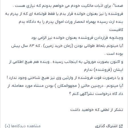
ضمنا": برای اثبات مالکیت خودم می خواهم بدونم که نیازی هست ،
فروشنده را نیز بعنوان خوانده قرار بدم یا فقط قولنامه ای که از پدرم به
بنده ارث رسیده بهمراه انحصار وراث اموال پدرم را به دادگاه بدم
کافیست
وچنانچه قراردادن فروشنده بعنوان خوانده نیز الزامی بود
آیا میتونم بلحاظ طولانی بودن (زمان خرید زمین) ، که ۸۳ سال پیش
بوده است ،
و اکنون بصورت موروثی به اینجانب رسیده ، وبنده هم هیچ اطلاعی از
ایشان (فروشنده) ندارم
و یا درصورت فوت فروشنده از وارثین وی نیز هیچ شناختی وجود ندارد !
آیا میتونم ، درچنین حالتی ( مجهوالمکان ) بودن منشاء مورد معامله، از
داد گاه درخواست نشرآگهی کنم ؟
تشکر از لطفی که خواهید داشت
مشاهده دیدگاه‌ها (۰)
اشتراک گذاری