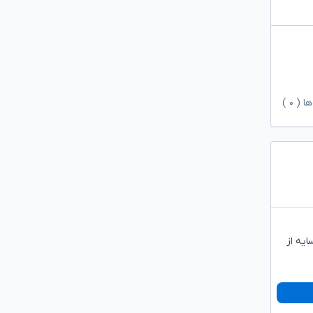
ها (
۰
)
یه از