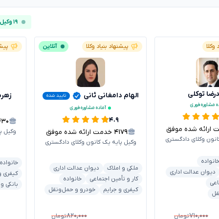
۱۹ وکیل آنلاین
 وکلا
پیشنهاد بنیاد وکلا
آنلاین
پیشن
ضا توکلی
الهام دامغانی ثانی
زهره
تایید شده
ه مشاوره فوری
آماده مشاوره فوری
۴.۹
۴۳۰
رائه شده موفق
۴۱۷۹
خدمت ارائه شده موفق
وکیل پ
انون وکلای دادگستری
وکیل پایه یک کانون وکلای دادگستری
انواده
خانواده
ملکی و املاک
دیوان عدالت اداری
دیوان عدالت اداری
کیفری و
کار و تأمین اجتماعی
خانواده
اعی
بانکی و
کیفری و جرایم
خودرو و حمل‌ونقل
قل
۸۲۰,۰۰۰
۷۱۰,۰۰۰
تومان
تومان