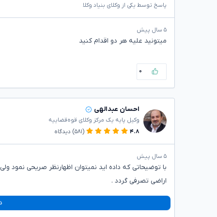
پاسخ توسط یکی از وکلای بنیاد وکلا
۵ سال پیش
میتونید علیه هر دو اقدام کنید
۰
احسان عبدالهی
وکیل پایه یک مرکز وکلای قوه‌قضاییه
۴.۸
(۵۸۱)
دیدگاه
۵ سال پیش
با توضیحاتی که داده اید نمیتوان اظهارنظر صریحی نمود ول
اراضی تصرفی گردد .
د