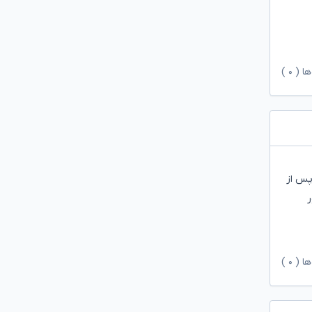
ها (
۰
)
ده ‌پس از
ور
ها (
۰
)