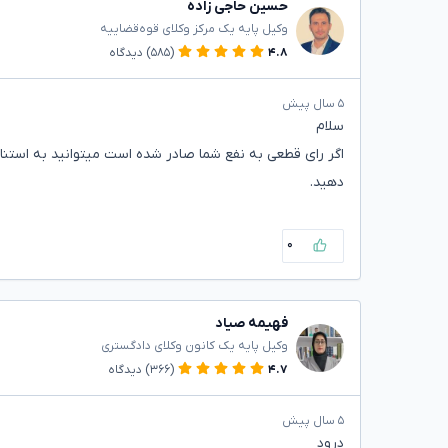
حسین حاجی زاده
وکیل پایه یک مرکز وکلای قوه‌قضاییه
۴.۸
(۵۸۵)
دیدگاه
۵ سال پیش
سلام
اگر رای قطعی به نفع شما صادر شده است میتوانید به استناد
دهید.
۰
فهیمه صیاد
وکیل پایه یک کانون وکلای دادگستری
۴.۷
(۳۶۶)
دیدگاه
۵ سال پیش
درود