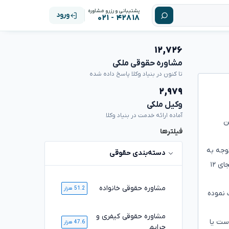
پشتیبانی و رزرو مشاوره
ورود
۴۲۸۱۸ - ۰۲۱
۱۲,۷۲۶
مشاوره حقوقی ملکی
تا کنون در بنیاد وکلا پاسخ داده شده
۲,۹۷۹
وکیل ملکی
آماده ارائه خدمت در بنیاد وکلا
د ومن
فیلترها
توجه به
دسته‌بندی حقوقی
اینکه ملک من با سند برابر می باشد و براساس نظرکارشناس دادگستری اینکه براساس نقشه های هوایی، شهرداری خیابان نبش خونه من بجای ۱۲
مشاوره حقوقی خانواده
51.2 هزار
متر از زمین من را تصرف نموده
مشاوره حقوقی کیفری و
است یا
47.6 هزار
جرایم