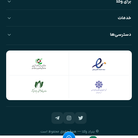
برای وکلا
خدمات
دسترسی‌ها
© بنیادِ وکلا — همهٔ حقوق محفوظ است.