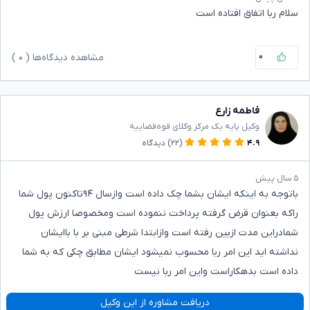
سلام ربا اتفاق افتاده است
۰
مشاهده دیدگاه‌ها (
۰
)
فاطمه زارع
وکیل پایه یک مرکز وکلای قوه‌قضاییه
۴.۹
(۲۲)
دیدگاه
۵ سال پیش
باتوجه به اینکه ایشان بشما چک داده است وازسال ۹۴تاکنون پول شما
راکه بعنوان قرض گرفته پرداخت ننموده است ومخصوصا ارزش پول
شمادراین مدت ازبین رفته است وازابتدا شرطی مبنی بر با باایشان
نداشته اید این امر ربا محسوب نمیشود ایشان مطابق چکی که به شما
داده است بدهکاراست واین امر ربا نیست
دریافت مشاوره از این وکیل