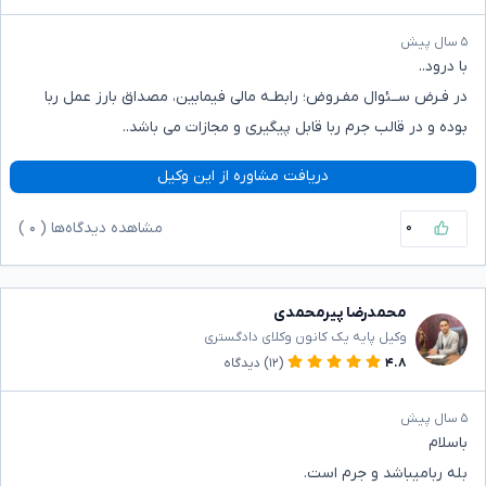
۵ سال پیش
با درود..
در فـرض ســئوال مفـروض؛ رابطـه مالی فیمابین، مصداق بارز عمل ربا
بوده و در قالب جرم ربا قابل پیگیری و مجازات می باشد..
دریافت مشاوره از این وکیل
۰
مشاهده دیدگاه‌ها (
۰
)
محمدرضا پیرمحمدی
وکیل پایه یک کانون وکلای دادگستری
۴.۸
(۱۲)
دیدگاه
۵ سال پیش
باسلام
بله ربامیباشد و جرم است.