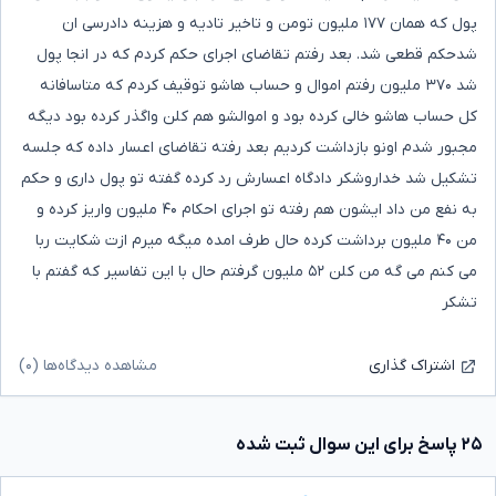
پول که همان ۱۷۷ ملیون تومن و تاخیر تادیه و هزینه دادرسی ان
شدحکم قطعی شد. بعد رفتم تقاضای اجرای حکم کردم که در انجا پول
شد ۳۷۰ ملیون رفتم اموال و حساب هاشو توقیف کردم که متاسافانه
کل حساب هاشو خالی کرده بود و اموالشو هم کلن واگذر کرده بود دیگه
مجبور شدم اونو بازداشت کردیم بعد رفته تقاضای اعسار داده که جلسه
تشکیل شد خداروشکر دادگاه اعسارش رد کرده گفته تو پول داری و حکم
به نفع من داد ایشون هم رفته تو اجرای احکام ۴۰ ملیون واریز کرده و
من ۴۰ ملیون برداشت کرده حال طرف امده میگه میرم ازت شکایت ربا
می کنم می گه من کلن ۵۲ ملیون گرفتم حال با این تفاسیر که گفتم با
تشکر
مشاهده دیدگاه‌ها (۰)
اشتراک گذاری
۲۵ پاسخ برای این سوال ثبت شده