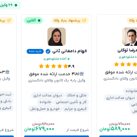
۶۹ وکیل آنلاین
 وکلا
پیشنهاد بنیاد وکلا
آنلاین
پیشن
ضا توکلی
الهام دامغانی ثانی
تایید شده
ه مشاوره فوری
آماده مشاوره فوری
۴.۹
ائه شده موفق
۳۰۳
۴۱۸۱
خدمت ارائه شده موفق
انون وکلای دادگستری
وکیل پ
وکیل پایه یک کانون وکلای دادگستری
انواده
ثبت احو
ملکی و املاک
دیوان عدالت اداری
دیوان عدالت اداری
بانکی و
کار و تأمین اجتماعی
خانواده
اعی
کیفری و
کیفری و جرایم
خودرو و حمل‌ونقل
قل
۸۲۰,۰۰۰
۷۱۰,۰۰۰
تومان
تومان
۶۷۹,۰۰۰
۵۸۹,۰۰۰
تومان
تومان
شروع قیمت از
شروع قیم